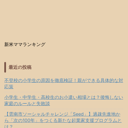
新米ママランキング
最近の投稿
不登校の小学生の原因を徹底検証！親ができる具体的な対
応策
小学生・中学生・高校生のお小遣い相場とは？後悔しない
家庭のルールと失敗談
【雲南市ソーシャルチャレンジ「Seed」】過疎先進地か
ら「次の100年」をつくる新たな起業家支援プログラムと
は？