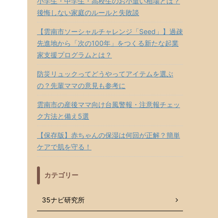
小学生・中学生・高校生のお小遣い相場とは？
後悔しない家庭のルールと失敗談
【雲南市ソーシャルチャレンジ「Seed」】過疎
先進地から「次の100年」をつくる新たな起業
家支援プログラムとは？
防災リュックってどうやってアイテムを選ぶ
の？先輩ママの意見も参考に
雲南市の産後ママ向け台風警報・注意報チェッ
ク方法と備え5選
【保存版】赤ちゃんの保湿は何回が正解？簡単
ケアで肌を守る！
カテゴリー
35ナビ研究所