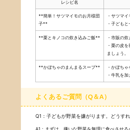
レシピ名
**簡単！サツマイモのお月様団
・サツマイ
子**
・子どもと
**栗とキノコの炊き込みご飯**
・市販の炊
・栗の皮を
ましょう。
**かぼちゃのまんまるスープ**
・かぼちゃ
・牛乳を加
よくあるご質問（Q＆A）
Q1：子どもが野菜を嫌がります。どうす
A1：まずは、嫌いな野菜を無理に食べさせ