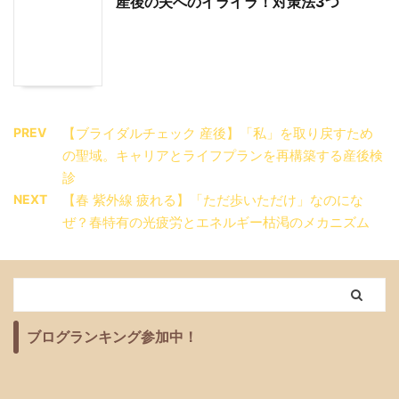
産後の夫へのイライラ！対策法3つ
PREV
【ブライダルチェック 産後】「私」を取り戻すため
の聖域。キャリアとライフプランを再構築する産後検
診
NEXT
【春 紫外線 疲れる】「ただ歩いただけ」なのにな
ぜ？春特有の光疲労とエネルギー枯渇のメカニズム
ブログランキング参加中！