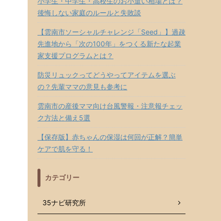
小学生・中学生・高校生のお小遣い相場とは？
後悔しない家庭のルールと失敗談
【雲南市ソーシャルチャレンジ「Seed」】過疎
先進地から「次の100年」をつくる新たな起業
家支援プログラムとは？
防災リュックってどうやってアイテムを選ぶ
の？先輩ママの意見も参考に
雲南市の産後ママ向け台風警報・注意報チェッ
ク方法と備え5選
【保存版】赤ちゃんの保湿は何回が正解？簡単
ケアで肌を守る！
カテゴリー
35ナビ研究所