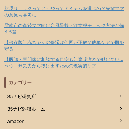
防災リュックってどうやってアイテムを選ぶの？先輩ママ
の意見も参考に
雲南市の産後ママ向け台風警報・注意報チェック方法と備
え5選
【保存版】赤ちゃんの保湿は何回が正解？簡単ケアで肌を
守る！
【医師・専門家に相談する目安も】育児疲れで動けない…
うつ・無気力から抜け出すための現実的ケア
カテゴリー
35ナビ研究所
35ナビ雑談ルーム
amazon