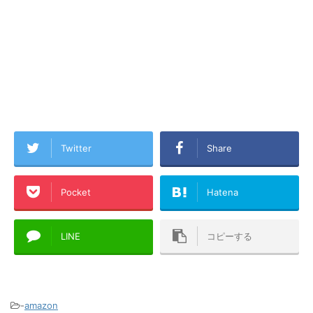
Twitter
Share
Pocket
Hatena
LINE
コピーする
-
amazon