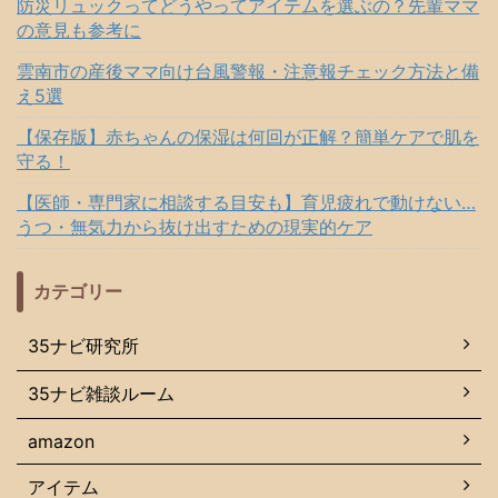
防災リュックってどうやってアイテムを選ぶの？先輩ママ
の意見も参考に
雲南市の産後ママ向け台風警報・注意報チェック方法と備
え5選
【保存版】赤ちゃんの保湿は何回が正解？簡単ケアで肌を
守る！
【医師・専門家に相談する目安も】育児疲れで動けない…
うつ・無気力から抜け出すための現実的ケア
カテゴリー
35ナビ研究所
35ナビ雑談ルーム
amazon
アイテム