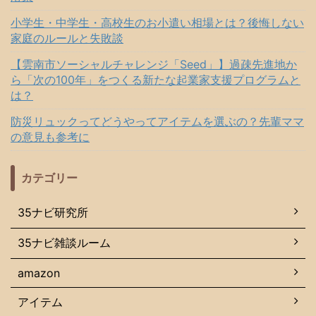
小学生・中学生・高校生のお小遣い相場とは？後悔しない
家庭のルールと失敗談
【雲南市ソーシャルチャレンジ「Seed」】過疎先進地か
ら「次の100年」をつくる新たな起業家支援プログラムと
は？
防災リュックってどうやってアイテムを選ぶの？先輩ママ
の意見も参考に
カテゴリー
35ナビ研究所
35ナビ雑談ルーム
amazon
アイテム