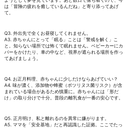
ようとして夢を見ています。あと数日で落ち着くので、今
は「冒険の疲れを癒しているんだね」と寄り添ってあげ
て。
Q3. 外出先で全くお昼寝してくれません。
A3. 赤ちゃんにとって「眠る」ことは「警戒を解く」こ
と。知らない場所では怖くて眠れません。ベビーカーにカ
バーをかけたり、車の中など、視界が遮られる場所を作っ
てあげましょう。
Q4. お正月料理、赤ちゃんに少しだけならあげていい？
A4. 味が濃く、添加物や蜂蜜（ボツリヌス菌リスク）が含
まれている場合があるため慎重に。赤ちゃんには「形だ
け」の取り分けで十分。普段の離乳食が一番の安心です。
Q5. 正月明け、私と離れるのを異常に嫌がります。
A5. ママを「安全基地」だと再認識した証拠。ここでたっ