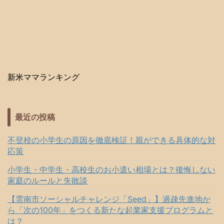
新米ママランキング
最近の投稿
不登校の小学生の原因を徹底検証！親ができる具体的な対
応策
小学生・中学生・高校生のお小遣い相場とは？後悔しない
家庭のルールと失敗談
【雲南市ソーシャルチャレンジ「Seed」】過疎先進地か
ら「次の100年」をつくる新たな起業家支援プログラムと
は？