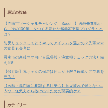
最近の投稿
【雲南市ソーシャルチャレンジ「Seed」】過疎先進地か
ら「次の100年」をつくる新たな起業家支援プログラムと
は？
防災リュックってどうやってアイテムを選ぶの？先輩ママ
の意見も参考に
雲南市の産後ママ向け台風警報・注意報チェック方法と備
え5選
【保存版】赤ちゃんの保湿は何回が正解？簡単ケアで肌を
守る！
【医師・専門家に相談する目安も】育児疲れで動けない…
うつ・無気力から抜け出すための現実的ケア
カテゴリー