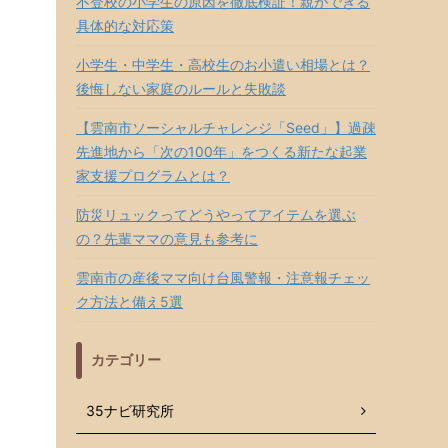
不登校の小学生の原因を徹底検証！親ができる
具体的な対応策
小学生・中学生・高校生のお小遣い相場とは？
後悔しない家庭のルールと失敗談
【雲南市ソーシャルチャレンジ「Seed」】過疎
先進地から「次の100年」をつくる新たな起業
家支援プログラムとは？
防災リュックってどうやってアイテムを選ぶ
の？先輩ママの意見も参考に
雲南市の産後ママ向け台風警報・注意報チェッ
ク方法と備え5選
カテゴリー
35ナビ研究所