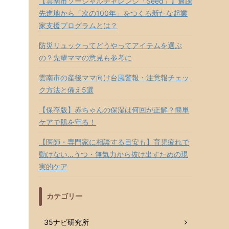
【雲南市ソーシャルチャレンジ「Seed」】過疎
先進地から「次の100年」をつくる新たな起業
家支援プログラムとは？
防災リュックってどうやってアイテムを選ぶ
の？先輩ママの意見も参考に
雲南市の産後ママ向け台風警報・注意報チェッ
ク方法と備え5選
【保存版】赤ちゃんの保湿は何回が正解？簡単
ケアで肌を守る！
【医師・専門家に相談する目安も】育児疲れで
動けない…うつ・無気力から抜け出すための現
実的ケア
カテゴリー
35ナビ研究所