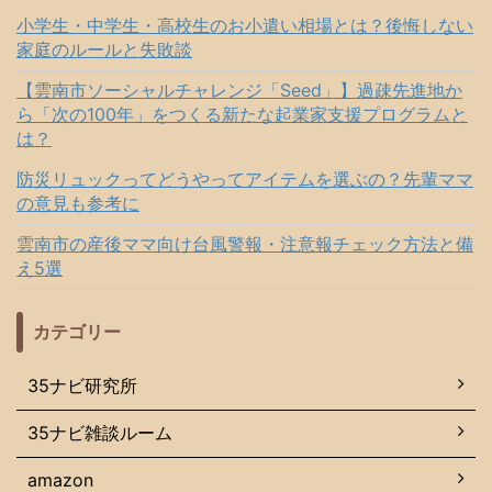
小学生・中学生・高校生のお小遣い相場とは？後悔しない
家庭のルールと失敗談
【雲南市ソーシャルチャレンジ「Seed」】過疎先進地か
ら「次の100年」をつくる新たな起業家支援プログラムと
は？
防災リュックってどうやってアイテムを選ぶの？先輩ママ
の意見も参考に
雲南市の産後ママ向け台風警報・注意報チェック方法と備
え5選
カテゴリー
35ナビ研究所
35ナビ雑談ルーム
amazon