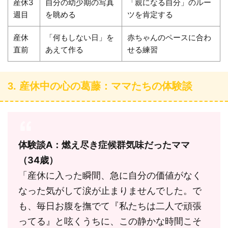
産休3
自分の幼少期の写真
「親になる自分」のルー
週目
を眺める
ツを肯定する
産休
「何もしない日」を
赤ちゃんのペースに合わ
直前
あえて作る
せる練習
3. 産休中の心の葛藤：ママたちの体験談
体験談A：燃え尽き症候群気味だったママ
（34歳）
「産休に入った瞬間、急に自分の価値がなく
なった気がして涙が止まりませんでした。で
も、毎日お腹を撫でて『私たちは二人で頑張
ってる』と呟くうちに、この静かな時間こそ