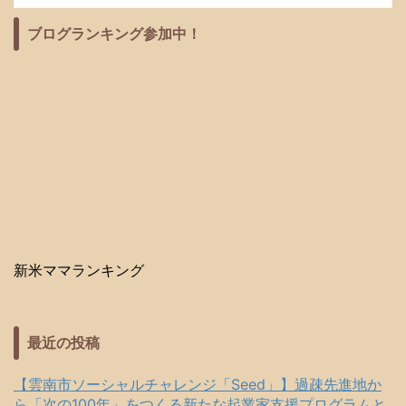
ブログランキング参加中！
新米ママランキング
最近の投稿
【雲南市ソーシャルチャレンジ「Seed」】過疎先進地か
ら「次の100年」をつくる新たな起業家支援プログラムと