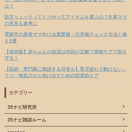
は？
防災リュックってどうやってアイテムを選ぶの？先輩ママ
の意見も参考に
雲南市の産後ママ向け台風警報・注意報チェック方法と備
え5選
【保存版】赤ちゃんの保湿は何回が正解？簡単ケアで肌を
守る！
【医師・専門家に相談する目安も】育児疲れで動けない…
うつ・無気力から抜け出すための現実的ケア
カテゴリー
35ナビ研究所
35ナビ雑談ルーム