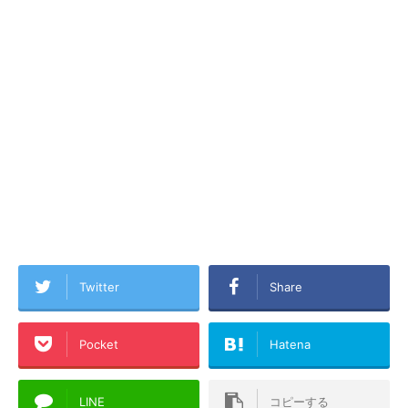
Twitter
Share
Pocket
Hatena
LINE
コピーする