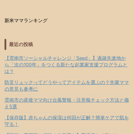
新米ママランキング
最近の投稿
【雲南市ソーシャルチャレンジ「Seed」】過疎先進地か
ら「次の100年」をつくる新たな起業家支援プログラムと
は？
防災リュックってどうやってアイテムを選ぶの？先輩ママ
の意見も参考に
雲南市の産後ママ向け台風警報・注意報チェック方法と備
え5選
【保存版】赤ちゃんの保湿は何回が正解？簡単ケアで肌を
守る！