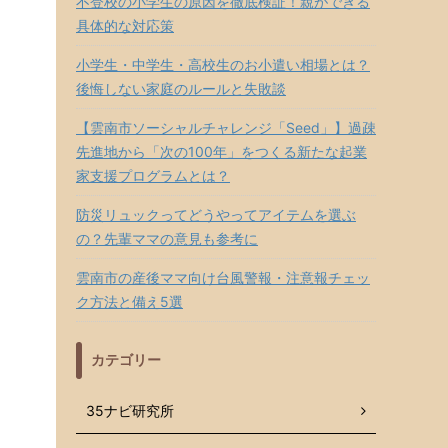
不登校の小学生の原因を徹底検証！親ができる
具体的な対応策
小学生・中学生・高校生のお小遣い相場とは？
後悔しない家庭のルールと失敗談
【雲南市ソーシャルチャレンジ「Seed」】過疎
先進地から「次の100年」をつくる新たな起業
家支援プログラムとは？
防災リュックってどうやってアイテムを選ぶ
の？先輩ママの意見も参考に
雲南市の産後ママ向け台風警報・注意報チェッ
ク方法と備え5選
カテゴリー
35ナビ研究所