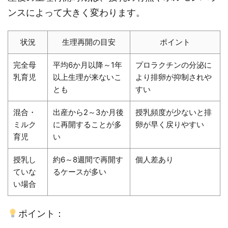
ンスによって大きく変わります。
状況
生理再開の目安
ポイント
完全母
平均6か月以降～1年
プロラクチンの分泌に
乳育児
以上生理が来ないこ
より排卵が抑制されや
とも
すい
混合・
出産から2～3か月後
授乳頻度が少ないと排
ミルク
に再開することが多
卵が早く戻りやすい
育児
い
授乳し
約6～8週間で再開す
個人差あり
ていな
るケースが多い
い場合
ポイント：