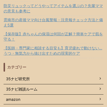
防災リュックってどうやってアイテムを選ぶの？先輩ママ
の意見も参考に
雲南市の産後ママ向け台風警報・注意報チェック方法と備
え5選
【保存版】赤ちゃんの保湿は何回が正解？簡単ケアで肌を
守る！
【医師・専門家に相談する目安も】育児疲れで動けない…
うつ・無気力から抜け出すための現実的ケア
カテゴリー
35ナビ研究所
35ナビ雑談ルーム
amazon