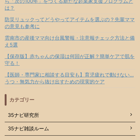
ら「次の100年」をつくる新たな起業家支援プログラムと
は？
防災リュックってどうやってアイテムを選ぶの？先輩ママ
の意見も参考に
雲南市の産後ママ向け台風警報・注意報チェック方法と備
え5選
【保存版】赤ちゃんの保湿は何回が正解？簡単ケアで肌を
守る！
【医師・専門家に相談する目安も】育児疲れで動けない…
うつ・無気力から抜け出すための現実的ケア
カテゴリー
35ナビ研究所
35ナビ雑談ルーム