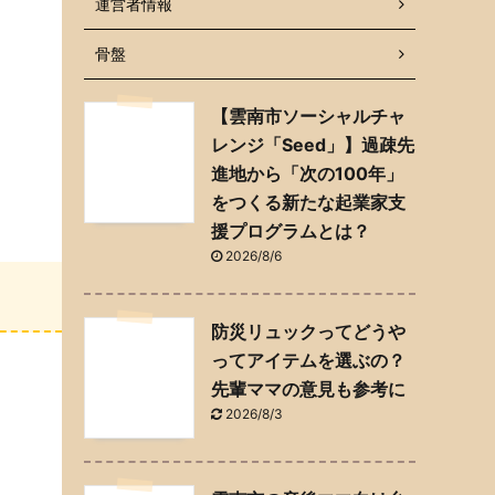
運営者情報
骨盤
【雲南市ソーシャルチャ
レンジ「Seed」】過疎先
進地から「次の100年」
をつくる新たな起業家支
援プログラムとは？
2026/8/6
防災リュックってどうや
ってアイテムを選ぶの？
先輩ママの意見も参考に
2026/8/3