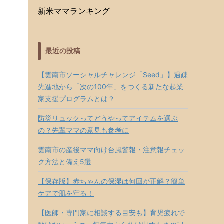
新米ママランキング
最近の投稿
【雲南市ソーシャルチャレンジ「Seed」】過疎
先進地から「次の100年」をつくる新たな起業
家支援プログラムとは？
防災リュックってどうやってアイテムを選ぶ
の？先輩ママの意見も参考に
雲南市の産後ママ向け台風警報・注意報チェッ
ク方法と備え5選
【保存版】赤ちゃんの保湿は何回が正解？簡単
ケアで肌を守る！
【医師・専門家に相談する目安も】育児疲れで