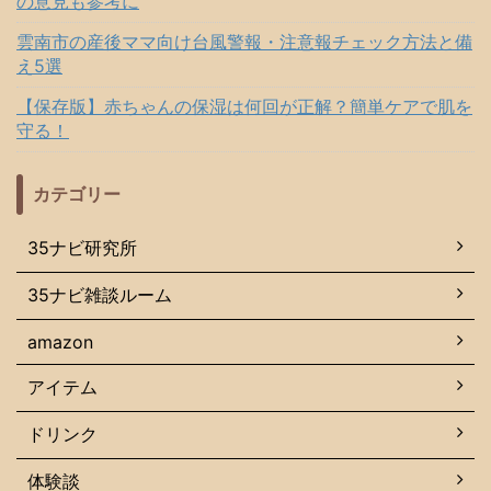
の意見も参考に
雲南市の産後ママ向け台風警報・注意報チェック方法と備
え5選
【保存版】赤ちゃんの保湿は何回が正解？簡単ケアで肌を
守る！
カテゴリー
35ナビ研究所
35ナビ雑談ルーム
amazon
アイテム
ドリンク
体験談