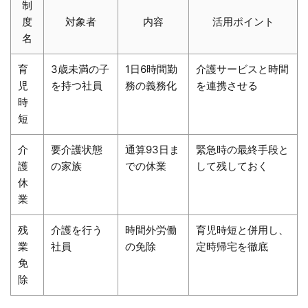
制
度
対象者
内容
活用ポイント
名
育
3歳未満の子
1日6時間勤
介護サービスと時間
児
を持つ社員
務の義務化
を連携させる
時
短
介
要介護状態
通算93日ま
緊急時の最終手段と
護
の家族
での休業
して残しておく
休
業
残
介護を行う
時間外労働
育児時短と併用し、
業
社員
の免除
定時帰宅を徹底
免
除