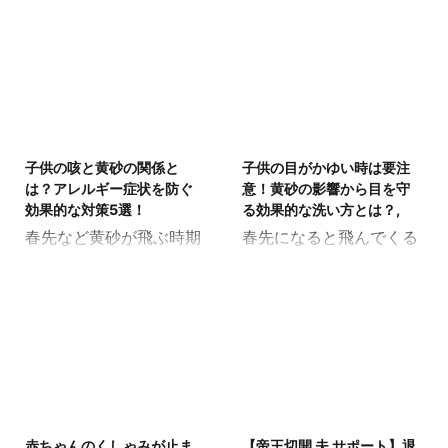
大丈夫かな…」と感じる
ったけど、育児で忙しく
ことはありませんか。
てトレーニングする時間
「このまま視力がどんど
があるかな…」「産後す
ん悪くなってしまったら
ぐにヒップアップトレー
どうしよう…」と、心配
ニングを始めても大丈夫
になる親御さんもいるで
かな…」と心配している
2026/4/27
2026/4/27
しょう。 小学生の視力低
方も多いのではないでし
子供の咳と黄砂の関係と
子供の目がかゆい時は要注
下は、気づかないうちに
ょうか。 産後のヒップア
は？アレルギー症状を防ぐ
意！黄砂の影響から目を守
静かに進行しているかも
ップは正しい方法で取り
効果的な対策5選！
る効果的な洗い方とは？,
しれません。 しかし、原
組めば、育児の合間でも
春先など黄砂が飛ぶ時期
春先になると飛んでくる
因を知り、正しい対策を
効果的に行うことができ
になると、「子供の咳が
黄砂の時期、「子供が目
始めることで進行を緩や
ます。 この記事では、産
長引いているけれど、も
をこすってかゆがってい
かにすることは十分に可
後の体型変化に悩む方に
しかして黄砂の影響か
るけれど大丈夫かな…」
能です。 手遅れになる前
向けて、 - 産後におすす
な…」「アレルギー症状
「もしかして黄砂の影響
に、今すぐご家庭ででき
めの安全で効果的なヒッ
が悪化しないか心配だ
かもしれないけど、どう
ることから始めていきま
プアップトレーニング方
な…」と不安を感じる方
対処すればいいんだろ
しょう。 この記事では、
法 - 産後のトレーニング
もいるのではないでしょ
う…」と不安に感じる親
2026/4/27
2026/4/21
小学生のお子さんの視力
を始める適切なタイミン
うか。 お子さんの健康を
御さんも多いのではない
低下に悩んでいる方に向
グ - 結果を出すための具
赤ちゃんのくしゃみが止ま
【帝王切開 夫 サポート】退