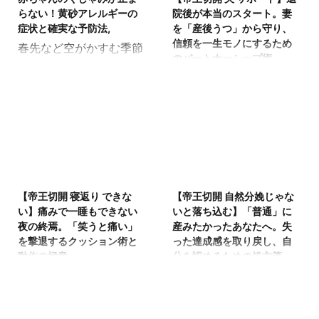
守るためには、原因を正
でしょうか。 デリケート
けて、 - 小学生の視力が
体的なコツとポイント 上
らない！黄砂アレルギーの
院後が本当のスタート。妻
しく理解して早めに適切
な子供の目を守るために
低下してしまう ...
記につい ...
症状と確実な予防法,
を「産後うつ」から守り、
な対応を始めましょう。
は、早めに正しいケアを
信頼を一生モノにするため
春先など空がかすむ季節
この記事では、お子さん
取り入れていきましょ
のパートナーシップ術
になると、「赤ちゃんの
の長引く咳や体調不良に
う。 この記事では、お子
無事に退院。「あぁ、こ
くしゃみが止まらないけ
悩んでいる方に向けて、
さんの目のかゆみに悩む
れでようやく一安心
れど、黄砂の影響か
- 黄砂が子供の呼吸器に
保護者の方に向けて、 -
だ」。 パパ、もしそう思
な…」「もしかしてアレ
与える影響 - 咳を引き起
黄砂が子供の目に与える
っているなら、今すぐそ
ルギー反応かもしれな
こすアレルギーのメカニ
影響 - 目を守るための効
の認識をアップデートし
い…」と不安を感じる方
ズム - 家庭ですぐに実践
果的な洗い方 - 日常生活
てください。退院後の自
もいるでしょう。 デリケ
2026/4/21
2026/4/20
できる効果的な予防策 上
でできる対策 上記につい
宅こそ、病院のようなナ
ートな子どもの体を守る
記について、詳しくまと
て、解説しています。 大
【帝王切開 寝返り できな
【帝王切開 自然分娩じゃな
ースコールも、三食運ば
ためには、症状の原因を
めました。 小さな体で辛
切なお子さんが快適に過
い】痛みで一睡もできない
いと落ち込む】「普通」に
れてくる食事もない、最
正しく理解し、なるべく
そうにして ...
ごせるよう ...
夜の終焉。「笑うと痛い」
産みたかったあなたへ。失
も過酷な現場です。 「帝
早めに適切な対策を始め
を撃退するクッション術と
った達成感を取り戻し、自
王切開 夫 サポート」
ることがとても大切で
動作の極意
分を認めるための処方箋
「帝王切開 退院後 夫の
す。 この記事では、小さ
夜中の静寂。赤ちゃんの
隣の部屋から聞こえてく
役割」。このテーマを深
な子どもの体調変化や空
泣き声が聞こえるのに、
る、自然分娩を終えたマ
掘りする目的はただ一
気の汚れが心配な親御さ
体が動かない。少しでも
マたちの笑い声。SNSに
つ。ママを「産後うつ」