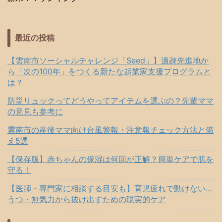
最近の投稿
【雲南市ソーシャルチャレンジ「Seed」】過疎先進地か
ら「次の100年」をつくる新たな起業家支援プログラムと
は？
防災リュックってどうやってアイテムを選ぶの？先輩ママ
の意見も参考に
雲南市の産後ママ向け台風警報・注意報チェック方法と備
え5選
【保存版】赤ちゃんの保湿は何回が正解？簡単ケアで肌を
守る！
【医師・専門家に相談する目安も】育児疲れで動けない…
うつ・無気力から抜け出すための現実的ケア