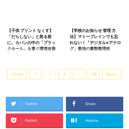
んに向けて、 - 黄砂が赤
体勢を変えようとすれ
並ぶ「陣痛を乗り越えて
という底なし沼から守
ちゃんのくしゃみを引き
ば、お腹の傷に電流が走
産みました！」という達
り、あなたとの絆を一生
起こす理由 - 気をつけた
り、思わず呼吸が止ま
成感に満ちた言葉。それ
揺るぎないものにするこ
2026/4/13
2026/4/12
いアレルギー症状の見分
る。「寝返りさえできれ
らを目にするたび、自分
とです。 帝王切開を経験
け方 - 日常生活で取り入
【子供 プリント なくす】
【学校のお知らせ 管理 方
ば、もう少し眠れるの
の胸の奥がチクリと痛
した妻は、身体的な傷に
れられる確実な予防法と
「だらしない」と怒る前
法】マミーブレインでも忘
に……」。 「帝王切開 寝
み、どこか取り残された
加え、「自然に産みたか
対策 上記について ...
に。カバンの中の「ブラッ
れない！「デジタル×アナロ
返り できない」「帝王切
ような気持ちになってい
った」という心の傷や、
クホール」を塞ぐ環境改善
グ」最強の書類整理術
開 笑うと痛い」。今、暗
ませんか？ 「帝王切開
ホルモンの乱高下という
術
新学期、次から次へと配
闇の中でこの画面を見て
自然分娩じゃないと落ち
見え ...
ぐちゃぐちゃになった連
られるプリント、集金
いるあなたは、身体の自
込む」。そう検索したあ
絡プリント、提出期限の
袋、行事予定……。 「あ
由を奪われた絶望感の中
なたは、きっと赤ちゃん
« Prev
1
2
3
…
79
Next »
過ぎた申し込み用
れ、締め切りいつだっ
にいるかもしれません。
との出会いを誰よりも大
紙……。 「なんで出さな
け？」「明日、お弁当必
結論から申し上げます。
切に考え、その過程まで
いの！」「大事なものっ
要？」 特に産後は、ホル
寝返りができないのは、
完璧でありたいと願っ
て言ったでしょ！」 つい
モンバランスの影響で記
あなたの筋力不足ではな
た、愛情深いお母さんで
つい強い言葉をぶつけて
Twitter
Share
憶力が一時的に低下する
く、術後の身体を守るた
す。 結論から言います。
しまいますよね。でも、
「マミーブレイン（産後
めの「防御反応」です。
帝王切開は「お産の失
お子さんはわざとママを
脳）」の状態にありま
しかし、いつまでも固ま
敗」ではありません。
Pocket
Hatena
困らせているわけではあ
す。以前なら覚えていら
ったままでは、腰痛や血
「医療の力を借りて命を