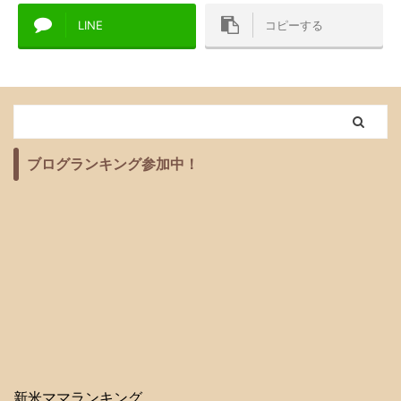
りません。彼らのカバン
れたことが、驚くほど抜
栓のリスクが高まります
救い出した、最高の成
LINE
コピーする
の中が「ブラックホー
けてしまうのは、あなた
...
功」です ...
ル」化してしまうのに
のせいではなく、脳の仕
は、心理学的な、そして
様です。 この記事では、
環境的な明確な理由があ
頑張って覚えることをや
るのです。 この記事で
め、「脳の外に情報を出
は、お子さんの性格を責
す」ことで、大切な予定
めるのではなく、「仕組
を絶対に見逃さない、マ
ブログランキング参加中！
み」でプリントを救出す
マのための書類管理術を
る方法を解説します。産
伝授します。 1. 「覚え
後のママのイライラを、
る」を捨てて「仕組み」
具体的な解決策で「安
に頼るべき科学的理由 ...
心」に変えていきましょ
う。 1. ...
新米ママランキング