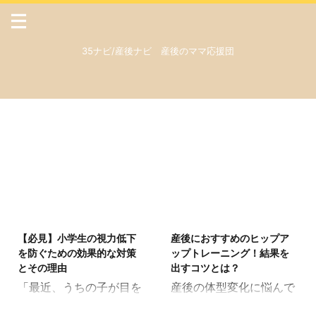
35ナビ/産後ナビ 産後のママ応援団
2026/5/31
2026/5/20
【必見】小学生の視力低下
産後におすすめのヒップア
を防ぐための効果的な対策
ップトレーニング！結果を
とその理由
出すコツとは？
「最近、うちの子が目を
産後の体型変化に悩んで
細めて物を見ているけど
いて「お尻が垂れてしま