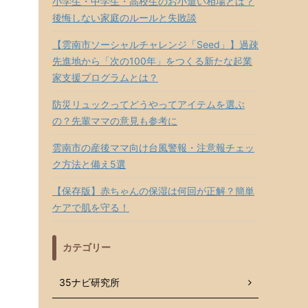
小学生・中学生・高校生のお小遣い相場とは？
後悔しない家庭のルールと失敗談
【雲南市ソーシャルチャレンジ「Seed」】過疎
先進地から「次の100年」をつくる新たな起業
家支援プログラムとは？
防災リュックってどうやってアイテムを選ぶ
の？先輩ママの意見も参考に
雲南市の産後ママ向け台風警報・注意報チェッ
ク方法と備え5選
【保存版】赤ちゃんの保湿は何回が正解？簡単
ケアで肌を守る！
カテゴリー
35ナビ研究所