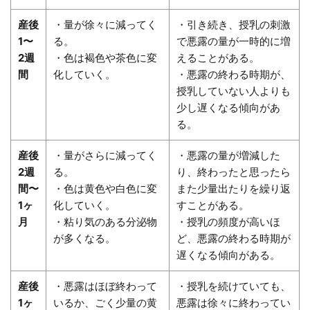
産後
・量が徐々に減ってく
・引き続き、授乳の刺激
1〜
る。
で悪露の量が一時的に増
2週
・色は褐色や茶色に変
えることがある。
間
化していく。
・悪露の終わる時期が、
授乳していない人よりも
少し遅くなる傾向があ
る。
産後
・量がさらに減ってく
・悪露の量が増減した
2週
る。
り、終わったと思ったら
間〜
・色は黄色や白色に変
また少量出たりを繰り返
1ヶ
化していく。
すことがある。
月
・粘り気のある分泌物
・授乳の頻度が高いほ
が多くなる。
ど、悪露の終わる時期が
遅くなる傾向がある。
産後
・悪露はほぼ終わって
・授乳を続けていても、
1ヶ
いるか、ごく少量の黄
悪露は徐々に終わってい