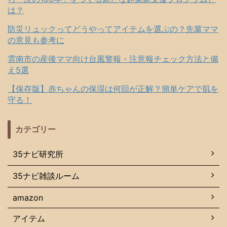
は？
防災リュックってどうやってアイテムを選ぶの？先輩ママ
の意見も参考に
雲南市の産後ママ向け台風警報・注意報チェック方法と備
え5選
【保存版】赤ちゃんの保湿は何回が正解？簡単ケアで肌を
守る！
カテゴリー
35ナビ研究所
35ナビ雑談ルーム
amazon
アイテム