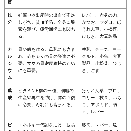
質
鉄
妊娠中や出産時の出血で不足
レバー、赤身の肉、
分
しがち。貧血予防。全身に酸
かつお、マグロ、ほ
素を運び、疲労回復にも関わ
うれん草、小松菜、
る。
ひじき、大豆製品
カ
骨や歯を作る。母乳にも含ま
牛乳、チーズ、ヨー
ル
れ、赤ちゃんの骨の発達に必
グルト、小魚、大豆
シ
要。ママの骨密度維持のため
製品、小松菜、ひじ
ウ
にも重要。
き、ごま
ム
葉
ビタミンB群の一種。細胞の
ほうれん草、ブロッ
酸
生産や再生を助け、体の回復
コリー、枝豆、いち
に必要。母乳にも含まれる。
ご、アボカド、納
豆、レバー
ビ
エネルギー代謝を助け、疲労
豚肉、レバー、魚、