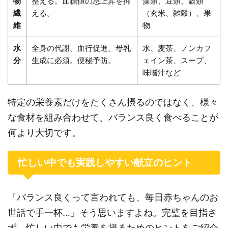
物
整える。血糖値の急上昇を抑
藻類、豆類、穀類
繊
える。
（玄米、雑穀）、果
維
物
水
全身の代謝、血行促進、母乳
水、麦茶、ノンカフ
分
生成に必須。便秘予防。
ェイン茶、スープ、
味噌汁など
特定の栄養素だけをたくさん摂るのではなく、様々
な食材を組み合わせて、バランス良く食べることが
何より大切です。
忙しい中でも実践しやすい献立のヒント
「バランス良くって言われても、毎日赤ちゃんのお
世話で手一杯…」そう思いますよね。完璧を目指さ
ず、忙しい中でも栄養を摂るためのヒントをご紹介