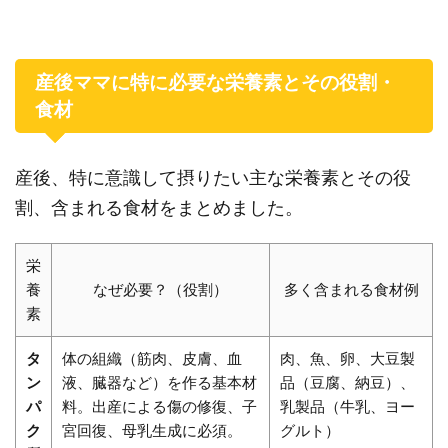
産後ママに特に必要な栄養素とその役割・
食材
産後、特に意識して摂りたい主な栄養素とその役
割、含まれる食材をまとめました。
栄
養
なぜ必要？（役割）
多く含まれる食材例
素
タ
体の組織（筋肉、皮膚、血
肉、魚、卵、大豆製
ン
液、臓器など）を作る基本材
品（豆腐、納豆）、
パ
料。出産による傷の修復、子
乳製品（牛乳、ヨー
ク
宮回復、母乳生成に必須。
グルト）