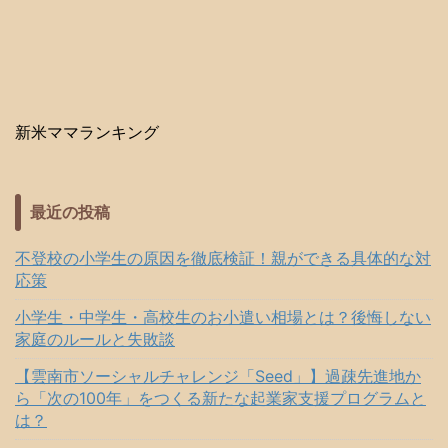
新米ママランキング
最近の投稿
不登校の小学生の原因を徹底検証！親ができる具体的な対
応策
小学生・中学生・高校生のお小遣い相場とは？後悔しない
家庭のルールと失敗談
【雲南市ソーシャルチャレンジ「Seed」】過疎先進地か
ら「次の100年」をつくる新たな起業家支援プログラムと
は？