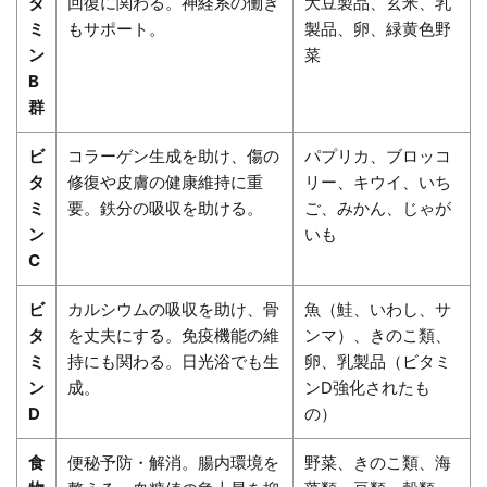
タ
回復に関わる。神経系の働き
大豆製品、玄米、乳
ミ
もサポート。
製品、卵、緑黄色野
ン
菜
B
群
ビ
コラーゲン生成を助け、傷の
パプリカ、ブロッコ
タ
修復や皮膚の健康維持に重
リー、キウイ、いち
ミ
要。鉄分の吸収を助ける。
ご、みかん、じゃが
ン
いも
C
ビ
カルシウムの吸収を助け、骨
魚（鮭、いわし、サ
タ
を丈夫にする。免疫機能の維
ンマ）、きのこ類、
ミ
持にも関わる。日光浴でも生
卵、乳製品（ビタミ
ン
成。
ンD強化されたも
D
の）
食
便秘予防・解消。腸内環境を
野菜、きのこ類、海