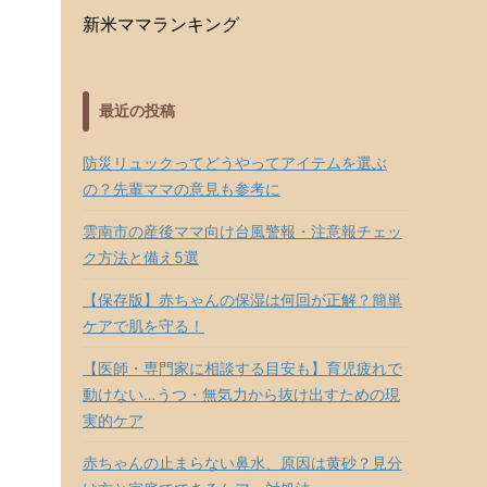
新米ママランキング
最近の投稿
防災リュックってどうやってアイテムを選ぶ
の？先輩ママの意見も参考に
雲南市の産後ママ向け台風警報・注意報チェッ
ク方法と備え5選
【保存版】赤ちゃんの保湿は何回が正解？簡単
ケアで肌を守る！
【医師・専門家に相談する目安も】育児疲れで
動けない…うつ・無気力から抜け出すための現
実的ケア
赤ちゃんの止まらない鼻水、原因は黄砂？見分