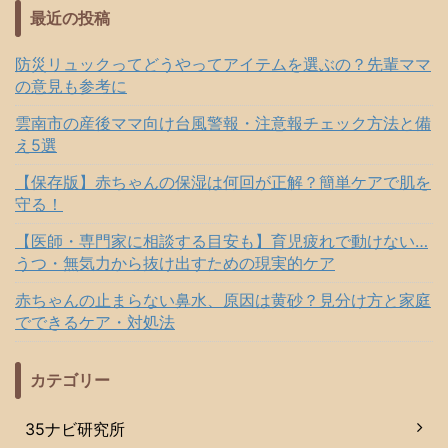
最近の投稿
防災リュックってどうやってアイテムを選ぶの？先輩ママ
の意見も参考に
雲南市の産後ママ向け台風警報・注意報チェック方法と備
え5選
【保存版】赤ちゃんの保湿は何回が正解？簡単ケアで肌を
守る！
【医師・専門家に相談する目安も】育児疲れで動けない…
うつ・無気力から抜け出すための現実的ケア
赤ちゃんの止まらない鼻水、原因は黄砂？見分け方と家庭
でできるケア・対処法
カテゴリー
35ナビ研究所