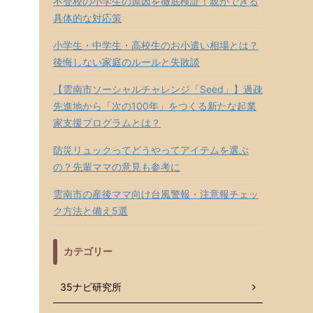
不登校の小学生の原因を徹底検証！親ができる
具体的な対応策
小学生・中学生・高校生のお小遣い相場とは？
後悔しない家庭のルールと失敗談
【雲南市ソーシャルチャレンジ「Seed」】過疎
先進地から「次の100年」をつくる新たな起業
家支援プログラムとは？
防災リュックってどうやってアイテムを選ぶ
の？先輩ママの意見も参考に
雲南市の産後ママ向け台風警報・注意報チェッ
ク方法と備え5選
カテゴリー
35ナビ研究所