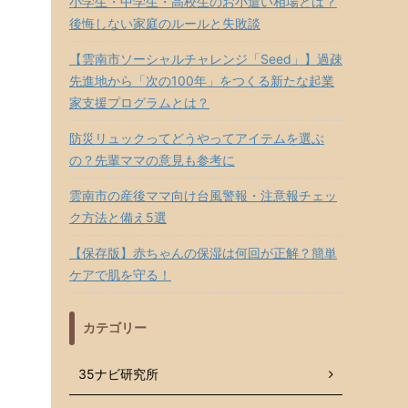
小学生・中学生・高校生のお小遣い相場とは？
後悔しない家庭のルールと失敗談
【雲南市ソーシャルチャレンジ「Seed」】過疎
先進地から「次の100年」をつくる新たな起業
家支援プログラムとは？
防災リュックってどうやってアイテムを選ぶ
の？先輩ママの意見も参考に
雲南市の産後ママ向け台風警報・注意報チェッ
ク方法と備え5選
【保存版】赤ちゃんの保湿は何回が正解？簡単
ケアで肌を守る！
カテゴリー
35ナビ研究所