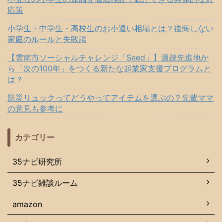
応策
小学生・中学生・高校生のお小遣い相場とは？後悔しない
家庭のルールと失敗談
【雲南市ソーシャルチャレンジ「Seed」】過疎先進地か
ら「次の100年」をつくる新たな起業家支援プログラムと
は？
防災リュックってどうやってアイテムを選ぶの？先輩ママ
の意見も参考に
カテゴリー
35ナビ研究所
35ナビ雑談ルーム
amazon