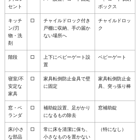
セント
ボックス
キッチ
□
チャイルドロック付き
チャイルドロッ
ン/刃
戸棚に収納、手の届か
ク
物・洗
ない場所へ
剤
階段
□
上下にベビーゲート設
ベビーゲート
置
寝室/不
□
家具転倒防止金具で壁
家具転倒防止金
安定な
に固定
具、突っ張り棒
家具
窓・ベ
□
補助錠設置、足がかり
窓補助錠
ランダ
になるもの除去
床/小さ
□
常に床を清潔に保ち、
（特になし）
な部品
小さなものを置かない