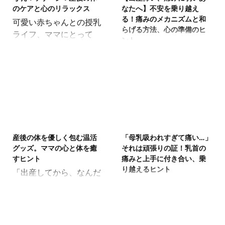
のケアと心のリラックス
なたへ】不安を乗り越え
る！痛みのメカニズムと和
可愛い赤ちゃんとの授乳
らげる方法、心の準備のヒ
ライフ、ママにとって
ント
日々奮闘の連続ですよ
出産予定日が近づいてく
ね。おっぱいが張ってつ
るにつれて、「赤ちゃん
らい時や、母乳の出が気
に会えるのは楽しみだけ
になる時、「母乳マッサ
ど、出産が怖い…」「特
ージ」という言葉を耳に
に痛みに弱くて、耐えら
することがあるかもしれ
れるか不安…」と感じて
ません。 母乳マッサージ
2025/7/7
2025/6/21
いる妊婦さんは多いので
は、乳房のトラブルを軽
産後の体を優しく包む温活
「母乳吸われすぎて痛い…」
はないでしょうか。未知
減したり、母乳の分泌を
グッズ。ママの心と体を癒
それは頑張りの証！乳首の
の体験である出産に対し
促したりする目的で行わ
すヒント
痛みと上手に付き合い、乗
て、痛みへの恐怖心を抱
れることがあります。し
り越えるヒント
「出産してから、なんだ
くのはごく自然なことで
かし、産後のデリケート
赤ちゃんが生まれた喜び
かずっと寒気がする…」
す。 この痛みへの不安を
な時期だからこそ、自己
もつかの間、授乳のたび
「足元が冷えて、夜中に
少しでも和らげ、穏やか
流で行うのではなく、正
に「イタタ…！」と顔を
目が覚めてしまう…」 産
な気持ちで出産に臨める
しい知識と方法を知るこ
しかめていませんか？
後ママの皆さん、こんに
ように、痛みのメカニズ