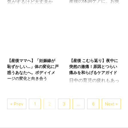
産後の体調ケアに、お灸
気がするけど大丈夫か
心です。 この記事では、
後の冷えの原因とお灸に
マの ...
を取り入れたいと考えて
な…」と感じる方もいる
簡単に日常生活に取り入
よる温めケアについてご
いる方もいらっしゃるか
でしょう。赤ちゃんが生
れられる方法を紹介し、
紹介します。 産後に体が
もしれません。しかし、
まれて幸せな時間を過ご
あなたの不安を少しでも
冷えやすい原因 産後の体
産後の体はデリケート。
している一方で、体臭の
和らげる手助けをしま
は、冷えやすい状態にな
「いつから始めて大丈夫
変化に戸惑うこともあり
す。 この記事では、産後
りやすい要因がいくつか
なの？」と迷いますよ
ます。特に、これまで気
の体調変化に悩む方に向
あります。 血液量の変
ね。産後のお灸を始める
にならなかった匂いが急
2025/5/14
2025/5/12
けて、 - 尿漏れの原因と
化: 出産により血液量が
時期の目安と注意点につ
に気になるようになった
その対策 - トイレの後に
減少するため、血行が悪
【産後ママへ】「妊娠線が
【産後 こむら返り】夜中に
いて解説します。 産後の
り、周囲から指摘された
できる簡単なエクササイ
くなりやすいです。 体力
恥ずかしい…」体の変化に戸
突然の激痛！原因とつらい
体の回復状況 出産を終え
りすると不安になります
ズ - 生 ...
低下: 出産による ...
惑うあなたへ。ボディイメ
痛みを和らげるケアガイド
たばかりの産褥期は、体
よね。 そんな悩みを抱え
ージの変化と向き合う
日中の育児の疲れもあっ
が妊娠前の状態に戻ろう
ている方は、ぜひ対策を
無事に出産を終えて、愛
て、ようやくホッと一息
と大きく変化している時
始めましょう。体臭の変
しい赤ちゃんとの daily
つける夜。ウトウトし始
期です。悪露が続いた
化は、産後のホルモンバ
は、喜びとともに、体の
めた頃や、ぐっすり眠っ
り、会陰の傷や帝王切開
« Prev
1
2
3
…
6
Next »
ランスの変化や生活習慣
大きな変化と向き合う時
ている最中に、突然の激
の傷があったり、全身の
の影響が大きいと言われ
期でもありますね。特に
痛で目が覚めて「痛い！
倦怠感があったりと、ま
ています。適切なケアを
お腹やバストなどに残っ
足がつったー！」と、こ
だ十分に回復していない
することで、安心して日
てしまった「妊娠線」