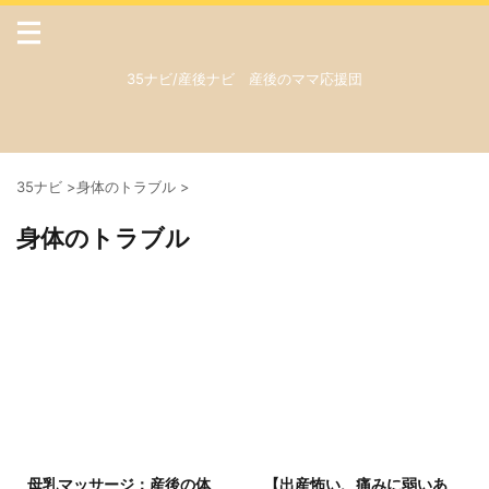
35ナビ/産後ナビ 産後のママ応援団
35ナビ
>
身体のトラブル
>
身体のトラブル
2025/7/27
2025/7/19
母乳マッサージ：産後の体
【出産怖い、痛みに弱いあ