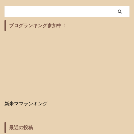
むら返りに襲われていま
状態です。 お灸を始める
常生活を送ることができ
（ストレッチマーク、肉
せんか？ 産後、特に夜中
時期の一般的な目安 産後
るようになります。 この
割れ）を見て、「こんな
に足がつりやすくなっ
のお灸を始める時期に明
記事では、産後の体臭変
体になってしまった…」
た…と感じているママさ
確なルールはありません
化 ...
ブログランキング参加中！
「もう昔の体型には戻れ
んは少なくありません。
...
ないのかな…」「人に見
あの突然の痛みは、本当
られるのが恥ずかし
に辛いですよね。睡眠も
い…」と、ご自身のボデ
妨げられてしまいます。
ィイメージの変化に戸惑
この記事では、なぜ産後
い、落ち込んでいる方も
ママはこむら返りを起こ
いらっしゃるかもしれま
しやすいのか、そして突
せん。 妊娠線は、あなた
然の激痛を和らげるため
が赤ちゃんを10ヶ月間大
のケアや、予防のための
切に育んだ、頑張った
ヒントを、あなたのつら
体、命を繋いだ体の素晴
い気持ちに優しく寄り添
新米ママランキング
らしい証です。決して恥
いながら、分かりやすく
ずかしいものではありま
お ...
...
最近の投稿