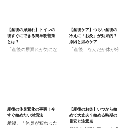
とが何よりも大切です。
「まさか、こんなに痛い
ちは。赤ちゃんとの新し
ムや和らげる方法、そし
ここでは、産後の母乳マ
なんて…」「乳首が傷だ
い生活は、喜びや感動で
て心の準備について一緒
ッサージの考え方と、マ
らけで、もう限界か
いっぱいな反面、想像以
に考えていきましょう。
2025/6/12
2025/5/21
マの心と体をリラックス
も…」と、母乳育児の楽
上に体力と気力を使う毎
なぜ出産の痛みが怖いと
させるケアについて、優
【産後の尿漏れ】トイレの
【産後ケア】つらい産後の
しさよりも、痛みが先行
日ですよね。出産という
感じるの？ 未知の経験へ
しく丁寧にお伝えしま
後すぐにできる簡単改善策
冷えに「お灸」が効果的？
してしまっていません
大仕事を終えた体は、心
の不安: 出産は人生の中
とは？
原因と温めケア
す。 母 ...
か？可愛い赤ちゃんのた
身ともに大きなダメージ
でも特別な出来事であ
「産後の尿漏れが気にな
「産後、なんだか体が冷
めとはいえ、その痛みに
を受けています。特に、
り、経験したことがな ...
るけれど、これって普通
えやすくなった…」「手
耐えるのは本当に辛いで
ホルモンバランスの急激
なのかな…」と心配にな
足が冷たい」と感じるこ
すよね。時には、授乳の
な変化、睡眠不足、慣れ
る方もいるでしょう。 ト
とはありませんか？ 産後
時間が憂鬱になってしま
ない育児による疲労か
イレの後にふと感じる違
の冷えは多くの女性が経
うこともあるかもしれま
ら、「体の冷え」を感じ
和感や不安は、誰にでも
験する不調の一つです。
せん。 「この痛み、いつ
る方は非常に多いのでは
起こり得る問題です。 産
このつらい冷えに対し
まで続くの？」 「どうす
ないでしょうか。 冷え
後は体の変化が大きいた
て、みなさんはどんな対
2025/5/21
2025/5/18
れば痛みが和らぐの？」
は、体の回復を遅らせた
め、尿漏れを経験する方
策をされていますか？実
「痛くても、授乳を続け
り、母乳の出に影響した
産後の体臭変化の事実！今
【産後のお灸】いつから始
も少なくありません。 そ
は対策の中でお灸が冷え
た方がいいの？」 このペ
り、さらには精神的な不
すぐ始めたい対策法
めて大丈夫？始める時期の
んなとき、すぐにできる
に対して効果を期待でき
ージでは、「母乳が吸わ
調に繋がる可能性も指摘
目安と注意点
産後、「体臭が変わった
改善策を知っておくと安
ると言われています。産
れすぎて痛い」というマ
され ...