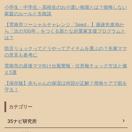
小学生・中学生・高校生のお小遣い相場とは？後悔しない
家庭のルールと失敗談
【雲南市ソーシャルチャレンジ「Seed」】過疎先進地か
ら「次の100年」をつくる新たな起業家支援プログラムと
は？
防災リュックってどうやってアイテムを選ぶの？先輩ママ
の意見も参考に
雲南市の産後ママ向け台風警報・注意報チェック方法と備
え5選
【保存版】赤ちゃんの保湿は何回が正解？簡単ケアで肌を
守る！
カテゴリー
35ナビ研究所