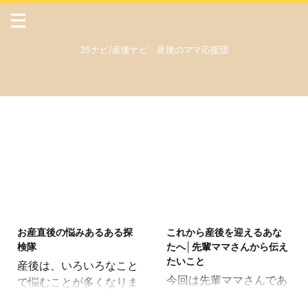
35ナビ/産後ナビ 産後のママ応援団
2018/9/14
2018/9/13
お産直後の悩みあるある探
これから産後を迎えるあな
検隊
たへ│先輩ママさんから伝え
たいこと
産後は、いろいろなこと
今回は先輩ママさんであ
で悩むことが多くなりま
る私の友人から取材させ
す。この私もたくさのこ