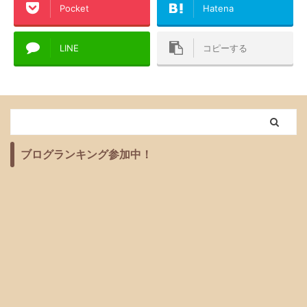
Pocket
Hatena
んなユッキーナさんが愛
なアイテムですよね。 し
用している3つの抱っこ
かし、スリムシェイプに
紐を大特集。 そして記事
関してはその効果につい
LINE
コピーする
の後半部分では、1つで
て疑問視する声や、ネガ
はなく複数を使い分ける
ティブな口コミや体験談
ことの魅力についてお伝
も1部の意見として存在
えし、実際に抱っこ紐購
します。 それでもスリム
入する際に気をつけたい
シェイプを使って結果を
重要な注意点についても
出されている方が多いの
ブログランキング参加中！
お話ししていきます。 こ
も事実です。 この記事で
れから抱っこ ...
は、スリムシェイプ ...