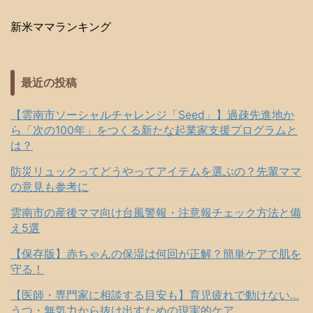
新米ママランキング
最近の投稿
【雲南市ソーシャルチャレンジ「Seed」】過疎先進地か
ら「次の100年」をつくる新たな起業家支援プログラムと
は？
防災リュックってどうやってアイテムを選ぶの？先輩ママ
の意見も参考に
雲南市の産後ママ向け台風警報・注意報チェック方法と備
え5選
【保存版】赤ちゃんの保湿は何回が正解？簡単ケアで肌を
守る！
【医師・専門家に相談する目安も】育児疲れで動けない…
うつ・無気力から抜け出すための現実的ケア