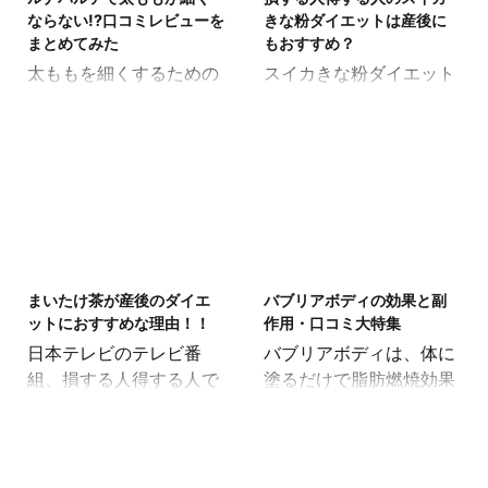
どを一緒に見ていきまし
送ってみるとどんな抱っ
できます。 しかし、便は
といた時も、いろいろな
ならない!?口コミレビューを
きな粉ダイエットは産後に
ょう。 スリムバーストに
こ紐選ぶべきだったの
なかなかでません ...
まとめてみた
もおすすめ？
と ...
期待される意外な効果と
か、といったところで公
太ももを細くするための
スイカきな粉ダイエット
は!?正しい使い方、最安
開される方も非常にいっ
ダイエット方法は、非常
って産後ダイエットには
値、口コミまとめ スリム
ぱいいます。 初心者ママ
に様々です。 ルナパルテ
向いている？ スイカって
バーストは今巷で大変話
必見のおすすめ抱っこ紐
はそのうちの1つになり
皆さんはどうやって食べ
題になっている魔法のよ
3選！抱っこ紐選びでや
ますが、この記事では他
ていますか？ ・・・いや
うなダイエットアイテム
ってはいけないこと 実際
の方法よりもルナパルテ
いやスイカは切ってその
です。 SNSを見ても話題
に抱っこ紐は、何年も使
を活用することがなぜ効
まま食べるしかないじゃ
になっており、数多くの
い続けるものではないか
果的なのか、といった部
んという声が聞こえそう
2025/4/7
2018/8/30
メディアで取り上げら
もしれませんが、子供を
分がわかると思います。
ですが。もちろんそれは
れ、多くの芸能人も利用
出産してから必要となる
まいたけ茶が産後のダイエ
バブリアボディの効果と副
この後実際にルナパルテ
とてもおいしいですよ
されているそうです。 実
数カ月間は、どの抱っこ
ットにおすすめな理由！！
作用・口コミ大特集
を体感した管理人のレビ
ね。ここに塩を振りかけ
際にスリムバース ...
紐を選ぶかによってあ ...
日本テレビのテレビ番
バブリアボディは、体に
ューをまとめていきたい
て食べるという方もおら
組、損する人得する人で
塗るだけで脂肪燃焼効果
と思います。 その他にも
れるでしょう。 その食べ
見て知った方も多いと思
が引き出すことができる
活用された方の口コミ
方を少し変えるだけでダ
いますがこのページでは
と大変話題になっている
や、太ももの基本情報を
イエット効果がゲットで
まいたけを使って作られ
ダイエットアイテムで
交えた足を細くしていく
きるとしたらどうしま
るまいたけ茶を飲んで痩
す。 もしこれが本当なの