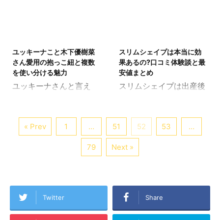
ための仕組みや、その上
す？？ 今年の夏は例年よ
せることができるという
であれば、今すぐにでも
で必要となってくる日々
り猛暑で、ニュースでも
とても興味深い内容を特
使って気になる脂肪をど
の習慣についてもみて行
熱中症の話をよく聞きま
集しようと思います。 一
んどん落としていきたい
2018/8/29
2018/8/27
きたいと思います。 これ
した。 スイカは熱中症予
般に舞茸茶は商品化して
ところですよね。 そこ
まで太ももダイエットが
防の水分補給としてもお
ユッキーナこと木下優樹菜
スリムシェイプは本当に効
おり、また以前からまい
で、そんな疑わしくもと
あまりうまくいかなかっ
すすめなので今年はよく
さん愛用の抱っこ紐と複数
果あるの?口コミ体験談と最
たけを使ったお茶は知ら
ても気になるバブリアボ
た方、ぜひ参考にして ...
食べたなぁという方も ...
を使い分ける魅力
安値まとめ
れていたんですね。しか
ディの基本情報をまずは
ユッキーナさんと言え
スリムシェイプは出産後
し、このページで紹介す
見ていき、後半部分では
ば、お笑い芸人のふじも
の女性を始め、多くの女
るのは先ほど少し書い
良い口コミには悪い口コ
んさんと結婚し、今もな
性にスタイルケアのお助
た、テレビ番組の損する
ミなども併せてご紹介し
お芸能界で活躍しながら
けアイテムとして活用さ
« Prev
1
…
51
52
53
…
人得する人という番組内
ていきます。 どんな情報
2人のお子さんを育てる
れています。 期待されて
で紹介されたまいたけ茶
を見るよりも、実際に体
ままでもあります。 ユッ
いる効果として骨盤矯正
79
Next »
です。 その中でも重要に
験する方がより確実です
キーナさん独特のスタイ
ができたりくびれを作る
なるまいたけ茶の作り方
が、この記事を通して自
ルに共感する多くの女性
ことができたり、美しい
や、ダイエット効果を上
分にとってバブリアボデ
がおり、Instagramでも
お尻を作ったりと様々な
げる飲み方なども紹介し
ィはどうなのか。と言う
ユッキーナさんのファン
効果が期待されていま
Twitter
Share
ます。 まいたけ茶の作り
部分をより明確にイメー
はたくさんいらっしゃい
す。 もしこれが本当なの
方 ...
ジ ...
ます。 この記事では、そ
であれば、非常に魅力的