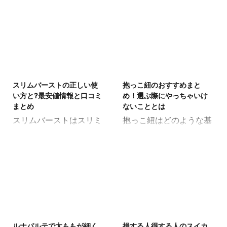
ていただき、出産経験が
とで悩みがありました。
あるからこそこれから出
その時、ひとりで解決し
産を迎えたり、産後の育
たこともあるし、本を読
児を迎える方に向かって
んだりして解決したこと
伝えたいことがあるとの
もあります。また、人に
ことなので記事にさせて
相談をしたりして人のち
2018/9/9
2018/9/7
いただきました。 出産に
からを借りることもあり
スリムバーストの正しい使
抱っこ紐のおすすめまと
まつわる悩みはいろいろ
ました。やはり、人に助
い方と?最安値情報と口コミ
め！選ぶ際にやっちゃいけ
ある まず出産直後から退
けてと言える事がとても
まとめ
ないこととは
院での間の悩みです。 こ
大切だと改めて感じてい
スリムバーストはスリミ
抱っこ紐はどのような基
の頃は出産後の傷の痛み
ます。 その悩みの中で
ングジェルや脂肪燃焼ジ
準で選ぶか決めています
が思ったよりも辛く、普
も、産後直後に悩むこと
ェルというジャンルのマ
か? また、どんな抱っこ
通に座る事ができない状
もありました。そのこと
ッサージジェルなんです
紐を購入しようかある程
態でした。 また、トイレ
についてご紹介します。
ね。産後になかなか体重
度の方向性は定まってい
も尿意は感じるもののど
・体が痛い 陣痛などや、
が妊娠前に戻らないとい
ますか? 抱っこ紐と言う
うやって力を入れていた
お産をする時に無理な体
う方にもおすすめされて
と、そこまで重要視しな
のかわかりませんでし
制になったいたためか、
いるのですが、そのあた
い方もいらっしゃるので
2018/9/5
2018/9/4
た。 トイレに行って座る
とても体が痛かったで
りの真偽や商品の特徴な
すが、実際に育児生活を
と何とか尿をすることは
す。ちょっと横になろう
ルナパルテで太ももが細く
損する人得する人のスイカ