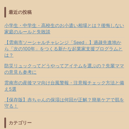
最近の投稿
小学生・中学生・高校生のお小遣い相場とは？後悔しない
家庭のルールと失敗談
【雲南市ソーシャルチャレンジ「Seed」】過疎先進地か
ら「次の100年」をつくる新たな起業家支援プログラムと
は？
防災リュックってどうやってアイテムを選ぶの？先輩ママ
の意見も参考に
雲南市の産後ママ向け台風警報・注意報チェック方法と備
え5選
【保存版】赤ちゃんの保湿は何回が正解？簡単ケアで肌を
守る！
カテゴリー