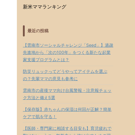
新米ママランキング
最近の投稿
【雲南市ソーシャルチャレンジ「Seed」】過疎
先進地から「次の100年」をつくる新たな起業
家支援プログラムとは？
防災リュックってどうやってアイテムを選ぶ
の？先輩ママの意見も参考に
雲南市の産後ママ向け台風警報・注意報チェッ
ク方法と備え5選
【保存版】赤ちゃんの保湿は何回が正解？簡単
ケアで肌を守る！
【医師・専門家に相談する目安も】育児疲れで