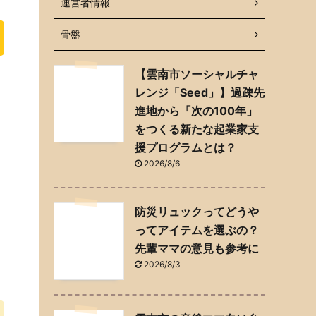
運営者情報
骨盤
【雲南市ソーシャルチャ
レンジ「Seed」】過疎先
進地から「次の100年」
をつくる新たな起業家支
援プログラムとは？
2026/8/6
防災リュックってどうや
ってアイテムを選ぶの？
先輩ママの意見も参考に
2026/8/3